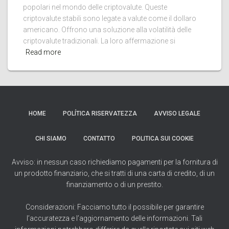
popolari nel mondo delle criptovalute. Queste
criptovalute stabili sono legate a valute come il dollaro
americano. Offrono una soluzione alla volatilità delle
criptovalute tradizionali. La loro affermazione si
Read more
HOME
POLÍTICA RISERVATEZZA
AVVISO LEGALE
CHI SIAMO
CONTATTO
POLITICA SUI COOKIE
Avviso: in nessun caso richiediamo pagamenti per la fornitura di
un prodotto finanziario, che si tratti di una carta di credito, di un
finanziamento o di un prestito.
Considerazioni: Facciamo tutto il possibile per garantire
l’accuratezza e l’aggiornamento delle informazioni. Tali