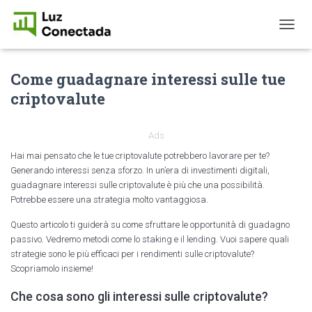
T
O
G
Come guadagnare interessi sulle tue
G
L
criptovalute
E
N
A
Ads
V
I
Hai mai pensato che le tue criptovalute potrebbero lavorare per te?
G
Generando interessi senza sforzo. In un’era di investimenti digitali,
A
guadagnare interessi sulle criptovalute è più che una possibilità.
T
Potrebbe essere una strategia molto vantaggiosa.
I
O
Questo articolo ti guiderà su come sfruttare le opportunità di guadagno
N
passivo. Vedremo metodi come lo staking e il lending. Vuoi sapere quali
strategie sono le più efficaci per i rendimenti sulle criptovalute?
Scopriamolo insieme!
Che cosa sono gli interessi sulle criptovalute?