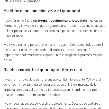
influenzano i tuoi guadagni.
Yield farming: massimizzare i guadagni
Il yield farming è una
strategia investimento criptovalute
innovativa.
Permette agli investitori di guadagnare più con la distribuzione strategica
delle criptovalute. Si usano smart contract per ottenere rendimenti fino al
100% all’anno.
Ma il yield farming porta anche rischi maggiori. È fondamentale capire il
mercato e i rischi per non perdere denaro. Per avere successo, è
importante analizzare bene le opportunità e scegliere le piattaforme più
sicure.
Rischi associati al guadagno di interessi
Investire in criptovalute sembra un’opportunità interessante. Tuttavia, ci
sono rischi importanti da considerare. La volatilità del mercato delle
criptovalute è una delle principali preoccupazioni. I rendimenti cripto
possono cambiare in modo imprevedibile.
I valori degli asset possono oscillare velocemente. Questo può portare a
perdite per gli investitori non attenti. È importante essere consapevoli di