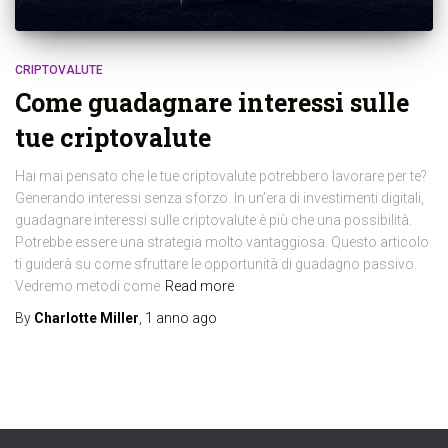
CRIPTOVALUTE
Come guadagnare interessi sulle
tue criptovalute
Hai mai pensato che le tue criptovalute potrebbero lavorare per te?
Generando interessi senza sforzo. In un’era di investimenti digitali,
guadagnare interessi sulle criptovalute è più che una possibilità.
Potrebbe essere una strategia molto vantaggiosa. Questo articolo
ti guiderà su come sfruttare le opportunità di guadagno passivo.
Vedremo metodi come
Read more
By
Charlotte Miller
,
1 anno
ago