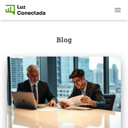
T
O
G
G
L
Blog
E
N
A
V
I
G
A
T
I
O
N