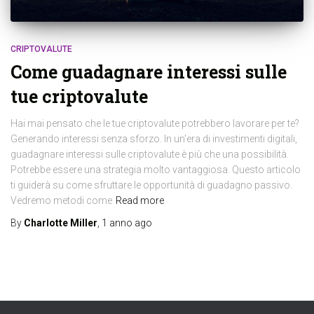
CRIPTOVALUTE
Come guadagnare interessi sulle
tue criptovalute
Hai mai pensato che le tue criptovalute potrebbero lavorare per te?
Generando interessi senza sforzo. In un’era di investimenti digitali,
guadagnare interessi sulle criptovalute è più che una possibilità.
Potrebbe essere una strategia molto vantaggiosa. Questo articolo
ti guiderà su come sfruttare le opportunità di guadagno passivo.
Vedremo metodi come
Read more
By
Charlotte Miller
,
1 anno
ago