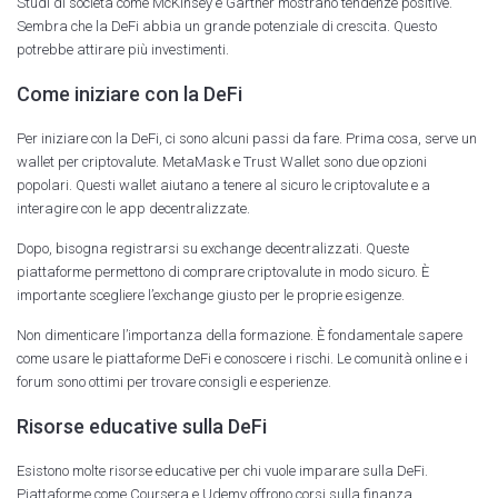
Studi di società come McKinsey e Gartner mostrano tendenze positive.
Sembra che la DeFi abbia un grande potenziale di crescita. Questo
potrebbe attirare più investimenti.
Come iniziare con la DeFi
Per iniziare con la DeFi, ci sono alcuni passi da fare. Prima cosa, serve un
wallet per criptovalute. MetaMask e Trust Wallet sono due opzioni
popolari. Questi wallet aiutano a tenere al sicuro le criptovalute e a
interagire con le app decentralizzate.
Dopo, bisogna registrarsi su exchange decentralizzati. Queste
piattaforme permettono di comprare criptovalute in modo sicuro. È
importante scegliere l’exchange giusto per le proprie esigenze.
Non dimenticare l’importanza della formazione. È fondamentale sapere
come usare le piattaforme DeFi e conoscere i rischi. Le comunità online e i
forum sono ottimi per trovare consigli e esperienze.
Risorse educative sulla DeFi
Esistono molte risorse educative per chi vuole imparare sulla DeFi.
Piattaforme come Coursera e Udemy offrono corsi sulla finanza