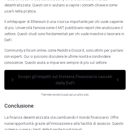
decentralizzata. Questi corsi aiutano a capire i concetti chiave e come
usarli nella pratica.
Il whitepaper di Ethereum è una risorsa importante per chi vuole saperne
di più. Università famose come il MIT pubblicano report che analizzano il
settore. Questi studi sono fondamentali per chi vuole investire o lavorare in
DeFi.
Community e forum online, come Reddit e Discord, sono ottimi per parlare
con esperti. Qui si possono discutere le ultime novità e condividere
conoscenze. Questo aiuta a imparare sempre di più sul settore.
Scopri gli Impatti sul Sistema Finanziario causati
dalla DeFi
*Verrete reindirizzati ad un altro sito.
Conclusione
La finanza decentralizzata sta cambiando il mondo finanziario. Offre
nuove opportunità grazie all’innovazione e alla facilità di accesso. Questo
sistema supera i limiti delle banche tradizionali.