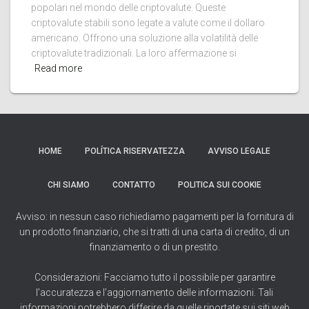
popolari nel mondo delle criptovalute. Queste
criptovalute stabili sono legate a valute come il dollaro
americano. Offrono una soluzione alla volatilità delle
criptovalute tradizionali. La loro affermazione si
Read more
HOME
POLÍTICA RISERVATEZZA
AVVISO LEGALE
CHI SIAMO
CONTATTO
POLITICA SUI COOKIE
Avviso: in nessun caso richiediamo pagamenti per la fornitura di
un prodotto finanziario, che si tratti di una carta di credito, di un
finanziamento o di un prestito.
Considerazioni: Facciamo tutto il possibile per garantire
l’accuratezza e l’aggiornamento delle informazioni. Tali
informazioni potrebbero differire da quelle riportate sui siti web