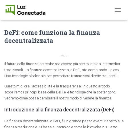
T
O
G
DeFi: come funziona la finanza
G
L
decentralizzata
E
N
A
Ads
V
I
Il futuro della finanza potrebbe non essere più controllato da intermediari
G
tradizionali. La finanza decentralizzata, o DeFi, sta cambiando il gioco.
A
Usa tecnologie blockchain per permettere transazioni dirette tra utenti.
T
I
Questo migliora l’accessibilità e la trasparenza. In questo articolo,
O
scopriremo i principi base della DeFi e le tecnologie che la sostengono.
N
Vedremo come possa cambiare il nostro modo di vedere la finanza.
Introduzione alla finanza decentralizzata (DeFi)
La finanza decentralizzata, o DeFi, è un grande passo avanti rispetto alla
finanza tradizionale. Si basa su tecnologie come la blockchain. Questo