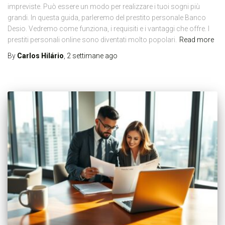
impreviste. Può essere un modo per realizzare i tuoi sogni più
grandi. In questa guida, parleremo del prestito personale Banco
Desio. Vedremo come funziona, i requisiti e i vantaggi che offre. I
prestiti personali online sono diventati molto popolari.
Read more
By
Carlos Hilário
,
2 settimane
ago