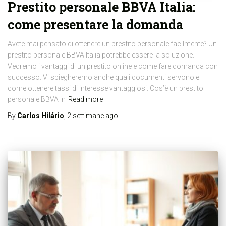
Prestito personale BBVA Italia:
come presentare la domanda
Avete mai pensato di ottenere un prestito personale facilmente? Un
prestito personale BBVA Italia potrebbe essere la soluzione.
Vedremo i vantaggi di un prestito online e come fare domanda con
successo. Vi spiegheremo anche quali documenti servono e
come ottenere tassi di interesse vantaggiosi. Cos’è un prestito
personale BBVA in
Read more
By
Carlos Hilário
,
2 settimane
ago