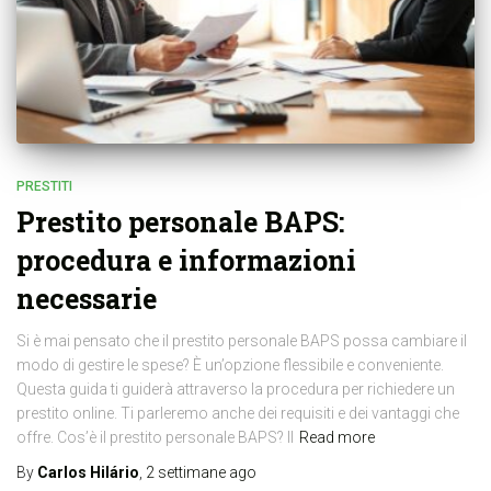
PRESTITI
Prestito personale BAPS:
procedura e informazioni
necessarie
Si è mai pensato che il prestito personale BAPS possa cambiare il
modo di gestire le spese? È un’opzione flessibile e conveniente.
Questa guida ti guiderà attraverso la procedura per richiedere un
prestito online. Ti parleremo anche dei requisiti e dei vantaggi che
offre. Cos’è il prestito personale BAPS? Il
Read more
By
Carlos Hilário
,
2 settimane
ago