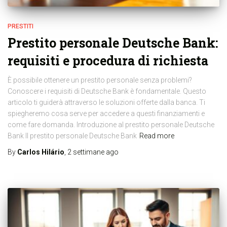
PRESTITI
Prestito personale Deutsche Bank:
requisiti e procedura di richiesta
È possibile ottenere un prestito personale senza problemi?
Conoscere i requisiti di Deutsche Bank è fondamentale. Questo
articolo ti guiderà attraverso le soluzioni offerte dalla banca. Ti
spiegheremo cosa serve per accedere a questi finanziamenti e
come fare domanda. Introduzione al prestito personale Deutsche
Bank Il prestito personale Deutsche Bank
Read more
By
Carlos Hilário
,
2 settimane
ago