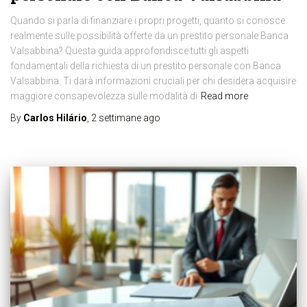
Quando si parla di finanziare i propri progetti, quanto si conosce
realmente sulle possibilità offerte da un prestito personale Banca
Valsabbina? Questa guida approfondisce tutti gli aspetti
fondamentali della richiesta di un prestito personale con Banca
Valsabbina. Ti darà informazioni cruciali per chi desidera acquisire
maggiore consapevolezza sulle modalità di
Read more
By
Carlos Hilário
,
2 settimane
ago