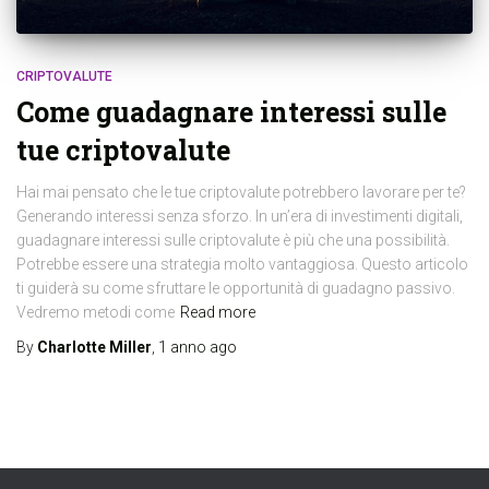
CRIPTOVALUTE
Come guadagnare interessi sulle
tue criptovalute
Hai mai pensato che le tue criptovalute potrebbero lavorare per te?
Generando interessi senza sforzo. In un’era di investimenti digitali,
guadagnare interessi sulle criptovalute è più che una possibilità.
Potrebbe essere una strategia molto vantaggiosa. Questo articolo
ti guiderà su come sfruttare le opportunità di guadagno passivo.
Vedremo metodi come
Read more
By
Charlotte Miller
,
1 anno
ago