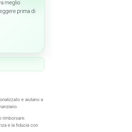
rva meglio
 leggere prima di
sonalizzato e aiutano a
nanziario.
me rimborsare.
nza e la fiducia con