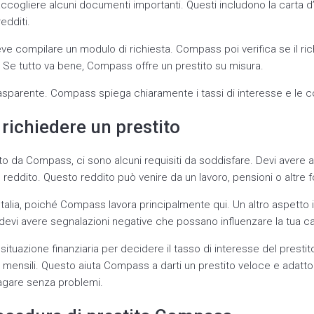
accogliere alcuni documenti importanti. Questi includono la carta d’
edditi.
eve compilare un modulo di richiesta. Compass poi verifica se il r
o. Se tutto va bene, Compass offre un prestito su misura.
sparente. Compass spiega chiaramente i tassi di interesse e le con
 richiedere un prestito
to da Compass, ci sono alcuni requisiti da soddisfare. Devi avere 
 reddito. Questo reddito può venire da un lavoro, pensioni o altre fo
 Italia, poiché Compass lavora principalmente qui. Un altro aspetto 
n devi avere segnalazioni negative che possano influenzare la tua c
ituazione finanziaria per decidere il tasso di interesse del prestit
 mensili. Questo aiuta Compass a darti un prestito veloce e adatto 
gare senza problemi.