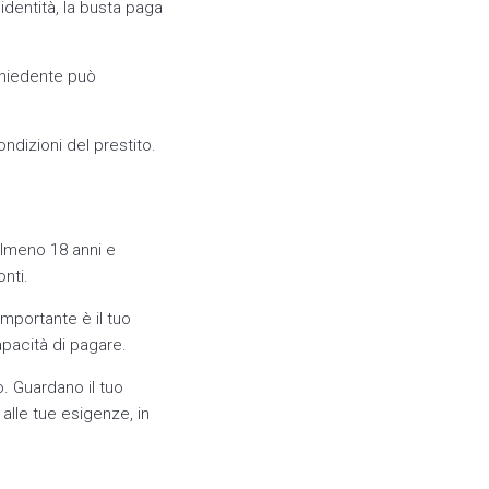
identità, la busta paga
ichiedente può
dizioni del prestito.
almeno 18 anni e
nti.
importante è il tuo
apacità di pagare.
o. Guardano il tuo
alle tue esigenze, in