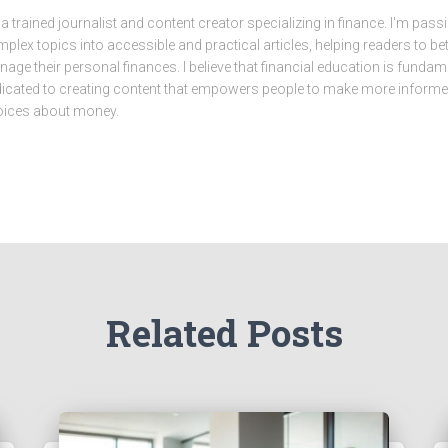
 a trained journalist and content creator specializing in finance. I'm pas
plex topics into accessible and practical articles, helping readers to b
age their personal finances. I believe that financial education is fundam
icated to creating content that empowers people to make more inform
ices about money.
Related Posts