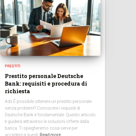
PRESTITI
Prestito personale Deutsche
Bank: requisiti e procedura di
richiesta
Ads È possibile ottenere un prestito personale
senza problemi? Conoscere i requisiti di
Deutsche Bank è fondamentale. Questo articolo
ti guiderà attraverso le soluzioni offerte dalla
banca. Ti spiegheremo cosa serve per
accedere a questi
Read more