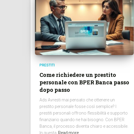
PRESTITI
Come richiedere un prestito
personale con BPER Banca passo
dopo passo
Ads Avresti mai pensato che ottenere un
prestito personale fosse così semplice? I
prestiti personali offrono flessibilità e supporto
finanziario quando ne hai bisogno. Con BPER
Banca, il processo diventa chiaro e accessibile.
In questa
Read more