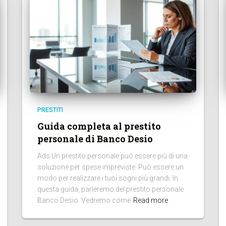
PRESTITI
Guida completa al prestito
personale di Banco Desio
Ads Un prestito personale può essere più di una
soluzione per spese impreviste. Può essere un
modo per realizzare i tuoi sogni più grandi. In
questa guida, parleremo del prestito personale
Banco Desio. Vedremo come
Read more