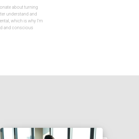
sionate about turning
etter understand and
ental, which is why I'm
ed and conscious