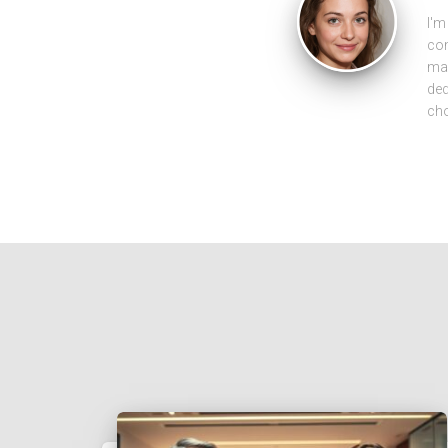
I'm
com
man
ded
cho