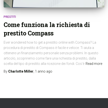
PRESTITI
Come funziona la richiesta di
prestito Compass
Ever wondered how to get a prestito online with Compass? La
procedura di prestito di Compass è facile e veloce. Ti aiuta a
ottenere un finanziamento personale senza problemi. In questo
articolo, scopriremo come fare una richiesta di prestito, dalla
scelta del tipo di prestito alla ricezione dei fondi. Cos’è
Read more
By
Charlotte Miller
,
1 anno
ago