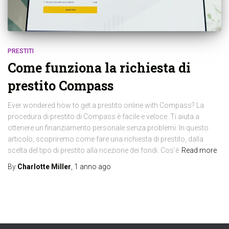
PRESTITI
Come funziona la richiesta di
prestito Compass
Ever wondered how to get a prestito online with Compass? La
procedura di prestito di Compass è facile e veloce. Ti aiuta a
ottenere un finanziamento personale senza problemi. In questo
articolo, scopriremo come fare una richiesta di prestito, dalla
scelta del tipo di prestito alla ricezione dei fondi. Cos’è
Read more
By
Charlotte Miller
,
1 anno
ago