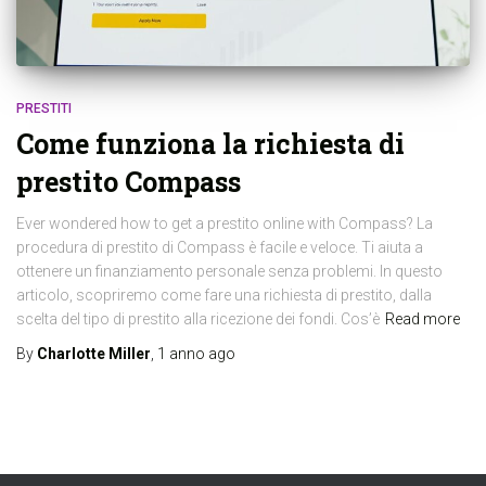
PRESTITI
Come funziona la richiesta di
prestito Compass
Ever wondered how to get a prestito online with Compass? La
procedura di prestito di Compass è facile e veloce. Ti aiuta a
ottenere un finanziamento personale senza problemi. In questo
articolo, scopriremo come fare una richiesta di prestito, dalla
scelta del tipo di prestito alla ricezione dei fondi. Cos’è
Read more
By
Charlotte Miller
,
1 anno
ago