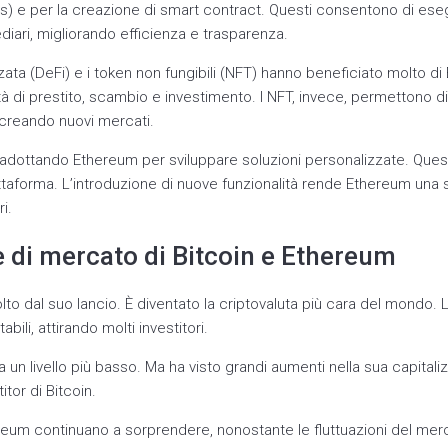
) e per la creazione di smart contract. Questi consentono di eseg
iari, migliorando efficienza e trasparenza.
zata (DeFi) e i token non fungibili (NFT) hanno beneficiato molto d
à di prestito, scambio e investimento. I NFT, invece, permettono d
, creando nuovi mercati.
adottando Ethereum per sviluppare soluzioni personalizzate. Que
ttaforma. L’introduzione di nuove funzionalità rende Ethereum una 
i.
di mercato di Bitcoin e Ethereum
lto dal suo lancio. È diventato la criptovaluta più cara del mondo. 
ili, attirando molti investitori.
a un livello più basso. Ma ha visto grandi aumenti nella sua capital
tor di Bitcoin.
ereum continuano a sorprendere, nonostante le fluttuazioni del mer