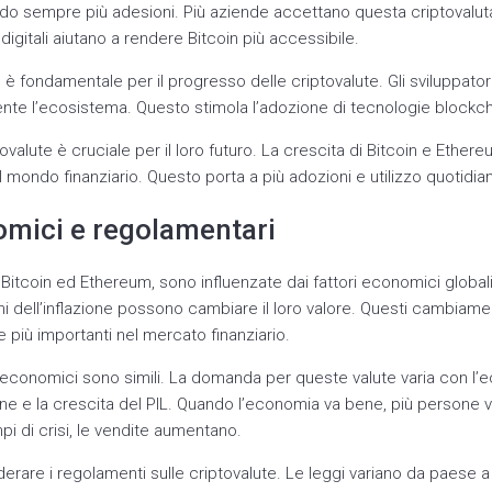
do sempre più adesioni. Più aziende accettano questa criptovaluta
digitali aiutano a rendere Bitcoin più accessibile.
fondamentale per il progresso delle criptovalute. Gli sviluppatori e
nte l’ecosistema. Questo stimola l’adozione di tecnologie blockch
tovalute è cruciale per il loro futuro. La crescita di Bitcoin e Eth
 mondo finanziario. Questo porta a più adozioni e utilizzo quotidia
omici e regolamentari
Bitcoin ed Ethereum, sono influenzate dai fattori economici globali
ni dell’inflazione possono cambiare il loro valore. Questi cambiam
e più importanti nel mercato finanziario.
i economici sono simili. La domanda per queste valute varia con l’
e e la crescita del PIL. Quando l’economia va bene, più persone vo
pi di crisi, le vendite aumentano.
erare i regolamenti sulle criptovalute. Le leggi variano da paese