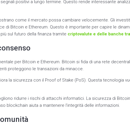
segnali positivi a lungo termine. Questo rende interessante analizz
ostrano come il mercato possa cambiare velocemente. Gli investi
e di Bitcoin e Ethereum. Questo è importante per capire le dinami
 più sul futuro della finanza tramite
criptovalute e delle banche tra
 consenso
ntale per Bitcoin e Ethereum. Bitcoin si fida di una rete decentrali
enti proteggono le transazioni da minacce.
iora la sicurezza con il Proof of Stake (PoS). Questa tecnologia vu
ogliono ridurre i rischi di attacchi informatici. La sicurezza di Bit
senso blockchain aiuta a mantenere l’integrità delle informazioni.
comunità