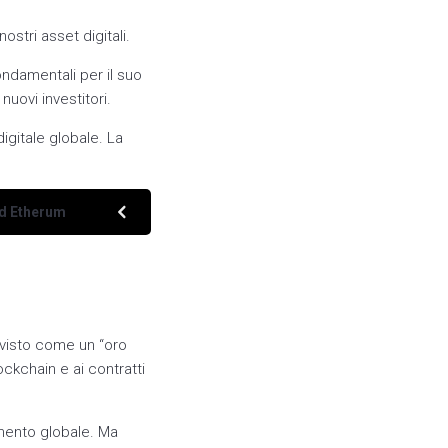
ostri asset digitali.
ondamentali per il suo
nuovi investitori.
igitale globale. La
ed Etherum
 visto come un “oro
ockchain e ai contratti
imento globale. Ma