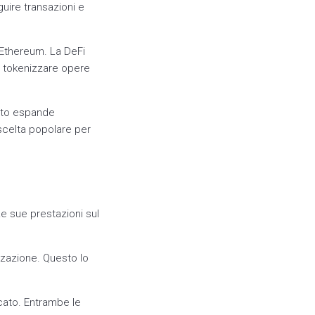
uire transazioni e
i Ethereum. La DeFi
i tokenizzare opere
sto espande
scelta popolare per
Le sue prestazioni sul
izzazione. Questo lo
cato. Entrambe le