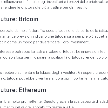
influenzano la fiducia degli investitori e i prezzi delle criptovalu
 rendere le criptovalute più attrattive per gli investitori.
uture: Bitcoin
nfluenzato da molti fattori. Tra questi, l’adozione da parte delle istit
tante. Le previsioni indicano che Bitcoin sarà sempre più accettato
tcoin come un modo per diversificare i loro investimenti.
teresse potrebbe far salire il valore di Bitcoin. Le innovazioni tec
 corso sforzi per migliorare la scalabilità di Bitcoin, rendendolo pi
.
otrebbero aumentare la fiducia degli investitori. Gli esperti cred
nno, Bitcoin potrebbe diventare ancora più importante nel mercato
future: Ethereum
sembra molto promettente. Questo grazie alla sua capacità di adatt
aumento del valore, soprattutto grazie alla DeFi.