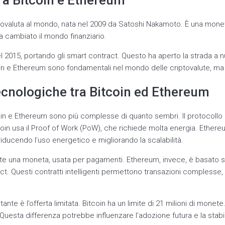
 a Bitcoin e Ethereum
ptovaluta al mondo, nata nel 2009 da Satoshi Nakamoto. È una mone
a cambiato il mondo finanziario.
l 2015, portando gli smart contract. Questo ha aperto la strada a 
oin e Ethereum sono fondamentali nel mondo delle criptovalute, ma 
ecnologiche tra Bitcoin ed Ethereum
coin e Ethereum sono più complesse di quanto sembri. Il protocollo
oin usa il Proof of Work (PoW), che richiede molta energia. Ethereum
riducendo l’uso energetico e migliorando la scalabilità.
nte una moneta, usata per pagamenti. Ethereum, invece, è basato s
ct. Questi contratti intelligenti permettono transazioni complesse
ante è l’offerta limitata. Bitcoin ha un limite di 21 milioni di monet
. Questa differenza potrebbe influenzare l’adozione futura e la stab