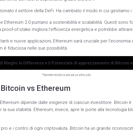
ionato il settore della DeFi. Ha cambiato il modo in cui gestiamo i n
 Ethereum 2.0 puntano a sostenibilità e scalabilità. Questi sono f
a proof-of-stake migliora l’efficienza energetica e potrebbe attirare 
anti e nuove applicazioni, Ethereum sarà cruciale per l’economia d
è fiduciosa nelle sue possibilità.
 Meglio le Differenze e il Potenziale di apprezzamento di Bitcoin 
*Verrete reindirizzati ad un altro sito.
 Bitcoin vs Ethereum
e Ethereum dipende dalle esigenze di ciascun investitore. Bitcoin è
er la sua stabilità. Ethereum, invece, apre le porte alla tecnologia bl
i pro e i contro di ogni criptovaluta. Bitcoin ha un grande riconosc