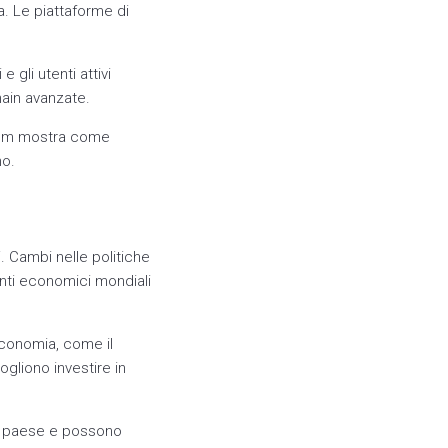
. Le piattaforme di
 gli utenti attivi
ain avanzate.
ereum mostra come
no.
. Cambi nelle politiche
enti economici mondiali
economia, come il
gliono investire in
 a paese e possono