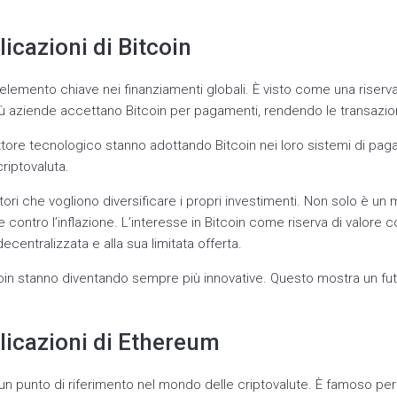
plicazioni di Bitcoin
 elemento chiave nei finanziamenti globali. È visto come una riserva
iù aziende accettano Bitcoin per pagamenti, rendendo le transazion
ttore tecnologico stanno adottando Bitcoin nei loro sistemi di pag
criptovaluta.
stitori che vogliono diversificare i propri investimenti. Non solo è 
 contro l’inflazione. L’interesse in Bitcoin come riserva di valore 
decentralizzata e alla sua limitata offerta.
tcoin stanno diventando sempre più innovative. Questo mostra un f
plicazioni di Ethereum
n punto di riferimento nel mondo delle criptovalute. È famoso per 