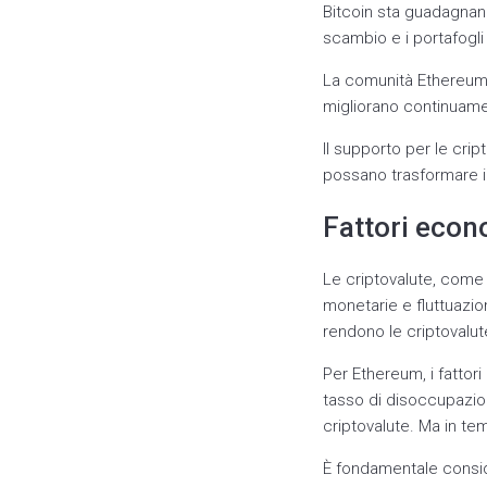
Bitcoin sta guadagnan
scambio e i portafogli 
La comunità Ethereum è 
migliorano continuame
Il supporto per le crip
possano trasformare il
Fattori econ
Le criptovalute, come 
monetarie e fluttuazio
rendono le criptovalut
Per Ethereum, i fattor
tasso di disoccupazion
criptovalute. Ma in tem
È fondamentale consid