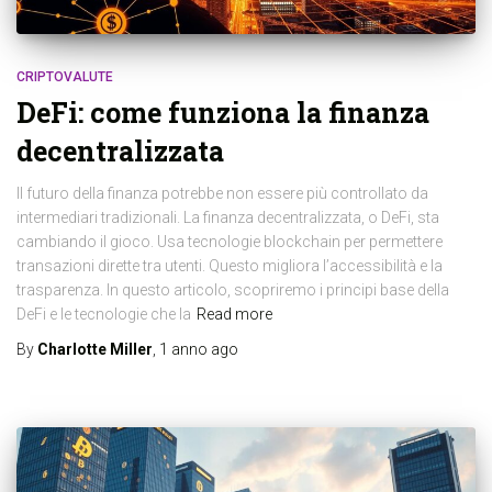
CRIPTOVALUTE
DeFi: come funziona la finanza
decentralizzata
Il futuro della finanza potrebbe non essere più controllato da
intermediari tradizionali. La finanza decentralizzata, o DeFi, sta
cambiando il gioco. Usa tecnologie blockchain per permettere
transazioni dirette tra utenti. Questo migliora l’accessibilità e la
trasparenza. In questo articolo, scopriremo i principi base della
DeFi e le tecnologie che la
Read more
By
Charlotte Miller
,
1 anno
ago