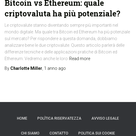
Bitcoin vs Ethereum: quale
criptovaluta ha più potenziale?
Le criptovalute stanno diventando sempre più importanti nel
mondo digitale. Ma quale tra Bitcoin ed Ethereum ha più potenziale
sul mercato? Per rispondere a questa domanda, dobbiamo
analizzare bene le due criptovalute. Questo articolo parlerà delle
differenze tecniche e delle applicazioni pratiche di Bitcoin ed
Ethereum. Vedremo anche le loro
Read more
By
Charlotte Miller
,
1 anno
ago
HOME
POLÍTICA RISERVATEZZA
AVVISO LEGALE
CHI SIAMO
CONTATTO
POLITICA SUI COOKIE