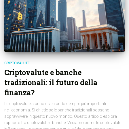
CRIPTOVALUTE
Criptovalute e banche
tradizionali: il futuro della
finanza?
Le criptovalute stanno diventando sempre più importanti
nell’economia. Si chiede se le banche tradizionali possano
sopravvivere in questo nuovo mondo. Questo articolo esplora il
rapporto tra criptovalute e banche. Vediamo come le criptovalute
influenzano il settore bancario e quali sfide le banche devono