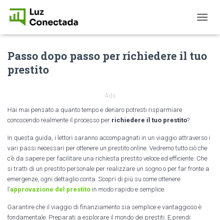
T
O
G
Passo dopo passo per richiedere il tuo
G
L
prestito
E
N
A
Ads
V
I
Hai mai pensato a quanto tempo e denaro potresti risparmiare
G
conoscendo realmente il processo per
richiedere il tuo prestito
?
A
T
In questa guida, i lettori saranno accompagnati in un viaggio attraverso i
I
vari passi necessari per ottenere un prestito online. Vedremo tutto ciò che
O
c’è da sapere per facilitare una richiesta prestito veloce ed efficiente. Che
N
si tratti di un prestito personale per realizzare un sogno o per far fronte a
emergenze, ogni dettaglio conta. Scopri di più su come ottenere
l’
approvazione del prestito
in modo rapido e semplice.
Garantire che il viaggio di finanziamento sia semplice e vantaggioso è
fondamentale. Preparati a esplorare il mondo dei prestiti. E prendi