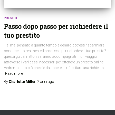
PRESTITI
Passo dopo passo per richiedere il
tuo prestito
Hai mai pensato a quanto tempo e denaro potresti risparmiare
conoscendo realmente il processo per richiedere il tuo prestito? In
questa guida, i lettori saranno accompagnati in un viaggio
attraverso i vari passi necessari per ottenere un prestito online.
Vedremo tutto ciò che c’è da sapere per facilitare una richiesta
Read more
By
Charlotte Miller
,
2 anni
ago