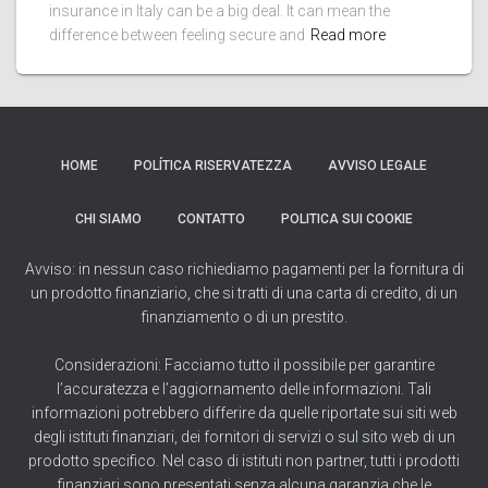
insurance in Italy can be a big deal. It can mean the
difference between feeling secure and
Read more
HOME
POLÍTICA RISERVATEZZA
AVVISO LEGALE
CHI SIAMO
CONTATTO
POLITICA SUI COOKIE
Avviso: in nessun caso richiediamo pagamenti per la fornitura di
un prodotto finanziario, che si tratti di una carta di credito, di un
finanziamento o di un prestito.
Considerazioni: Facciamo tutto il possibile per garantire
l’accuratezza e l’aggiornamento delle informazioni. Tali
informazioni potrebbero differire da quelle riportate sui siti web
degli istituti finanziari, dei fornitori di servizi o sul sito web di un
prodotto specifico. Nel caso di istituti non partner, tutti i prodotti
finanziari sono presentati senza alcuna garanzia che le