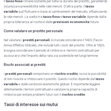
Il
tasso fisso
rimane costante per tutta la durata del prestito, garantendo
sicurezza e prevedibilità nelle rate mensili. D’altra parte, il
tasso
variabile
può fluttuare in base ai cambiamenti del mercato, influenzando
le rate mensili. La scelta tra
tasso fisso
e
tasso variabile
dipende dalla
propria tolleranza al rischio e dalle
previsioni economiche
future.
Come valutare un prestito personale
Nel valutare i
prestiti personali
, è cruciale considerare il TAEG (Tasso
Annuo Effettivo Globale), che include tutti i costi del prestito. Oltre al TAEG,
bisogna considerare il periodo di rimborso e i termini contrattuali per
assicurarsi che l’importo della rata sia sostenibile nel lungo termine.
Rischi associati ai prestiti
I
prestiti personali
comportano un
rischio credito
, ossia la possibilità
di non riuscire a rimborsare il prestito. Questo rischio dipende dal
tasso
variabile
e dalle condizioni economiche globali. È importante leggere
attentamente i termini contrattuali e valutare la propria capacità di
rimborso per evitare problemi futuri con il
rischio credito
.
Tassi di interesse sui mutui