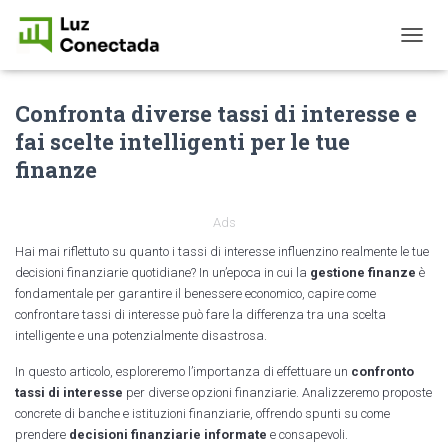
T
O
G
Confronta diverse tassi di interesse e
G
L
fai scelte intelligenti per le tue
E
finanze
N
A
V
I
Ads
G
Hai mai riflettuto su quanto i tassi di interesse influenzino realmente le tue
A
decisioni finanziarie quotidiane? In un’epoca in cui la
gestione finanze
è
T
fondamentale per garantire il benessere economico, capire come
I
confrontare tassi di interesse può fare la differenza tra una scelta
O
intelligente e una potenzialmente disastrosa.
N
In questo articolo, esploreremo l’importanza di effettuare un
confronto
tassi di interesse
per diverse opzioni finanziarie. Analizzeremo proposte
concrete di banche e istituzioni finanziarie, offrendo spunti su come
prendere
decisioni finanziarie informate
e consapevoli.