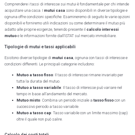
Comprendere i tassi di interesse sui mutui è fondamentale per chi intende
acquistare una casa. I
mutui casa
sono disponibili in diverse tipologie e
ognuna offre condizioni specifiche. Esamineremo di seguito le varie opzioni
disponibili e forniremo utili indicazioni su come determinare il mutuo più
adatto alle proprie esigenze, tenendo presente il
calcolo interessi
mutuo
e le informazioni fornite dall’ISTAT sul mercato immobiliare.
Tipologie di mutui e tassi applicabili
Esistono diverse tipologie di
mutui casa
, ognuna con tassi di interesse e
condizioni differenti. Le principali categorie includono:
Mutuo a tasso fisso
: Il tasso di interesse rimane invariato per
tutta la durata del mutuo.
Mutuo a tasso variabile
: Il tasso di interesse può variare nel
tempo in base all’andamento del mercato.
Mutuo misto
: Combina un periodo iniziale a
tasso fisso
con un
successivo periodo a tasso variabile.
Mutuo a tasso cap
: Tasso variabile con un limite massimo (cap)
oltre il quale non può salire.
Calcolo dei costi totali