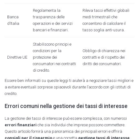
Regolamenta la
Rileva tassi effettivi globali
Banca
trasparenza delle
medi trimestrali che
d’Italia
operazioni e dei servizi
consentono di calcolare il
bancari e finanziari.
tasso soglia anti-usura.
Stabiliscono principi e
condizioni per la
Obbligo di chiarezza nei
Direttive UE
protezione dei
contratti e di rispetto dei
consumatori nei contratti
diritti dei consumatori.
di credito.
Essere ben informati su queste leggi ti aiuterà a negoziare tassi migliori e
a evitare eventuali sorprese spiacevoli durante l’accordo con gli istituti di
credito.
Errori comuni nella gestione dei tassi di interesse
La gestione dei tassi di interesse può essere complessa, con numerosi
errori finanziari
che sia individui che imprese possono commettere.
Questo articolo fornirà una panoramica dei principali errori e offrirà
consigli per il risparmio
e una corretta
gestione tassi di interesse
.