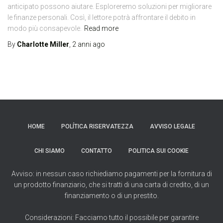
anticipato possono aiutare. Esploreremo soluzioni per migliorare
le finanze personali. Così, il lettore potrà affrontare il debito in
modo più consapevole.
Read more
By
Charlotte Miller
,
2 anni
ago
HOME
POLÍTICA RISERVATEZZA
AVVISO LEGALE
CHI SIAMO
CONTATTO
POLITICA SUI COOKIE
Avviso: in nessun caso richiediamo pagamenti per la fornitura di
un prodotto finanziario, che si tratti di una carta di credito, di un
finanziamento o di un prestito.
Considerazioni: Facciamo tutto il possibile per garantire