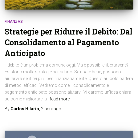
FINANZAS
Strategie per Ridurre il Debito: Dal
Consolidamento al Pagamento
Anticipato
Il debito è un problema comune oggi. Ma è possibile liberarsene?
Esistono molte strategie per ridurlo. Se usate bene, possono
aiutarvi a sentirvi più liberi finanziariamente. Questo articolo parlerà
di metodi efficaci. Vedremo come il consolidamento e il
pagamento anticipato possono aiutarvi. Vi daremo un’idea chiara
su come migliorare la
Read more
By
Carlos Hilário
,
2 anni
ago