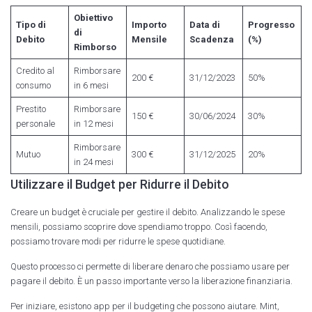
Obiettivo
Tipo di
Importo
Data di
Progresso
di
Debito
Mensile
Scadenza
(%)
Rimborso
Credito al
Rimborsare
200 €
31/12/2023
50%
consumo
in 6 mesi
Prestito
Rimborsare
150 €
30/06/2024
30%
personale
in 12 mesi
Rimborsare
Mutuo
300 €
31/12/2025
20%
in 24 mesi
Utilizzare il Budget per Ridurre il Debito
Creare un budget è cruciale per gestire il debito. Analizzando le spese
mensili, possiamo scoprire dove spendiamo troppo. Così facendo,
possiamo trovare modi per ridurre le spese quotidiane.
Questo processo ci permette di liberare denaro che possiamo usare per
pagare il debito. È un passo importante verso la liberazione finanziaria.
Per iniziare, esistono app per il budgeting che possono aiutare. Mint,