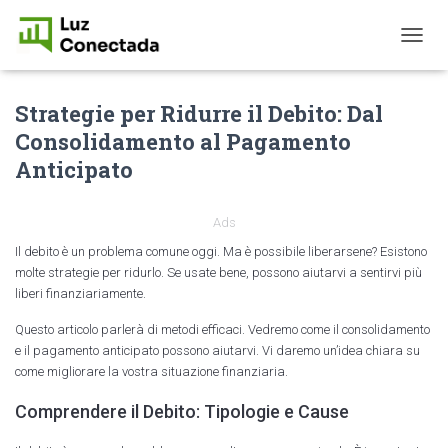
T
O
G
Strategie per Ridurre il Debito: Dal
G
L
Consolidamento al Pagamento
E
Anticipato
N
A
V
I
Ads
G
Il debito è un problema comune oggi. Ma è possibile liberarsene? Esistono
A
molte strategie per ridurlo. Se usate bene, possono aiutarvi a sentirvi più
T
liberi finanziariamente.
I
O
Questo articolo parlerà di metodi efficaci. Vedremo come il consolidamento
N
e il pagamento anticipato possono aiutarvi. Vi daremo un’idea chiara su
come migliorare la vostra situazione finanziaria.
Comprendere il Debito: Tipologie e Cause