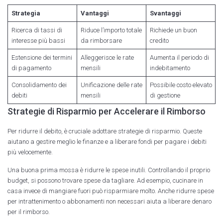
Strategia
Vantaggi
Svantaggi
Ricerca di tassi di
Riduce l’importo totale
Richiede un buon
interesse più bassi
da rimborsare
credito
Estensione dei termini
Alleggerisce le rate
Aumenta il periodo di
di pagamento
mensili
indebitamento
Consolidamento dei
Unificazione delle rate
Possibile costo elevato
debiti
mensili
di gestione
Strategie di Risparmio per Accelerare il Rimborso
Per ridurre il debito, è cruciale adottare strategie di risparmio. Queste
aiutano a gestire meglio le finanze e a liberare fondi per pagare i debiti
più velocemente.
Una buona prima mossa è ridurre le spese inutili. Controllando il proprio
budget, si possono trovare spese da tagliare. Ad esempio, cucinare in
casa invece di mangiare fuori può risparmiare molto. Anche ridurre spese
per intrattenimento o abbonamenti non necessari aiuta a liberare denaro
per il rimborso.