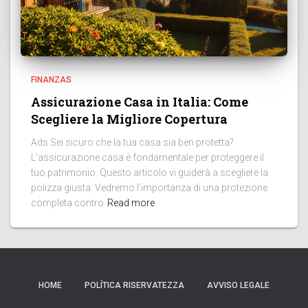
FINANZAS
Assicurazione Casa in Italia: Come
Scegliere la Migliore Copertura
Ads Sei sicuro che la tua casa sia ben protetta?
L’assicurazione casa è fondamentale per proteggere il
tuo patrimonio. Questo articolo vi guiderà a scegliere la
polizza giusta. Vedremo l’importanza di una protezione
completa contro
Read more
HOME
POLÍTICA RISERVATEZZA
AVVISO LEGALE