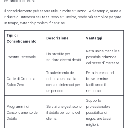
evitando costi extra.
Il consolidamento può essere utile in molte situazioni. Ad esempio, aiuta a
ridurre gli interessi se i tassi sono alti. Inoltre, rende più semplice pagare
in tempo, evitando problemi finanziari.
Tipi di
Descrizione
Vantaggi
Consolidamento
Rata unica mensile e
Un prestito per
Prestito Personale
possibile riduzione
saldare diversi debiti.
del tasso d’interesse.
Trasferimento del
Evita interessi nel
Carte di Credito a
debito a una carta
breve termine,
Saldo Zero
con zero interessi per
facilitando il
un periodo.
rimborso.
Supporto
Programmi di
Servizi che gestiscono
professionale e
Consolidamento del
il debito per conto del
possibilità di
Debito
cliente.
negoziare tassi
migliori.