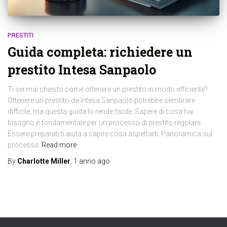
PRESTITI
Guida completa: richiedere un
prestito Intesa Sanpaolo
Ti sei mai chiesto come ottenere un prestito in modo efficiente?
Ottenere un prestito da Intesa Sanpaolo potrebbe sembrare
difficile, ma questa guida lo rende facile. Sapere di cosa hai
bisogno è fondamentale per un processo di prestito regolare.
Essere preparati ti aiuta a capire cosa aspettarti. Panoramica sul
processo
Read more
By
Charlotte Miller
,
1 anno
ago