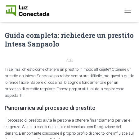
T
O
G
Guida completa: richiedere un prestito
G
L
Intesa Sanpaolo
E
N
A
Ads
V
I
Ti sei mai chiesto come ottenere un prestito in modo efficiente? Ottenere un
G
prestito da Intesa Sanpaolo potrebbe sembrare difficile, ma questa guida
A
lo rende facile. Sapere di cosa hai bisogno è fondamentale per un
T
processo di prestito regolare. Essere preparati ti aiuta a capire cosa
I
aspettarti.
O
N
Panoramica sul processo di prestito
Il processo di prestito aiuta le persone a ottenere finanziamenti per varie
esigenze. Si inizia con la richiesta e si conclude con l’erogazione del
denaro. È importante conoscere il proprio profilo di credito, che influisce sul