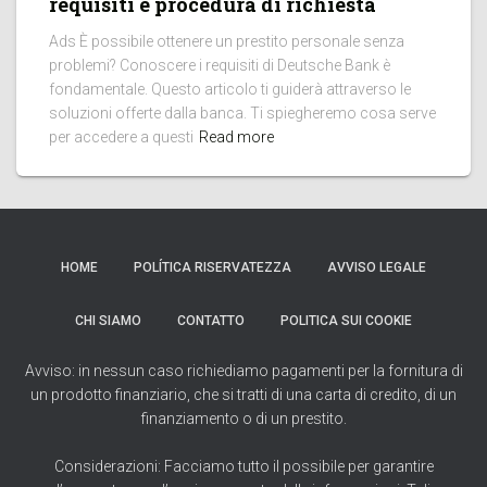
requisiti e procedura di richiesta
Ads È possibile ottenere un prestito personale senza
problemi? Conoscere i requisiti di Deutsche Bank è
fondamentale. Questo articolo ti guiderà attraverso le
soluzioni offerte dalla banca. Ti spiegheremo cosa serve
per accedere a questi
Read more
HOME
POLÍTICA RISERVATEZZA
AVVISO LEGALE
CHI SIAMO
CONTATTO
POLITICA SUI COOKIE
Avviso: in nessun caso richiediamo pagamenti per la fornitura di
un prodotto finanziario, che si tratti di una carta di credito, di un
finanziamento o di un prestito.
Considerazioni: Facciamo tutto il possibile per garantire