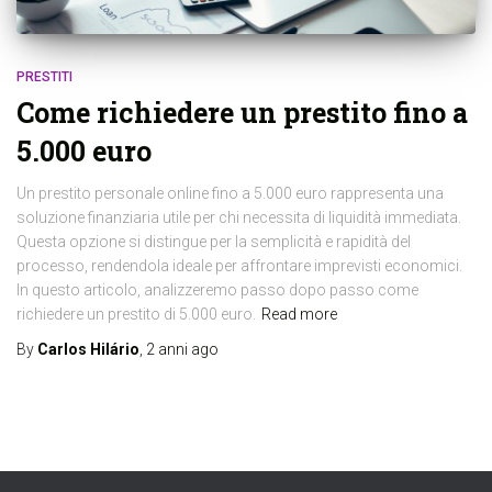
PRESTITI
Come richiedere un prestito fino a
5.000 euro
Un prestito personale online fino a 5.000 euro rappresenta una
soluzione finanziaria utile per chi necessita di liquidità immediata.
Questa opzione si distingue per la semplicità e rapidità del
processo, rendendola ideale per affrontare imprevisti economici.
In questo articolo, analizzeremo passo dopo passo come
richiedere un prestito di 5.000 euro.
Read more
By
Carlos Hilário
,
2 anni
ago