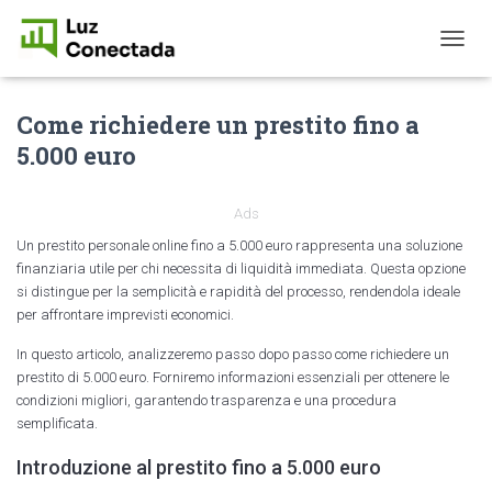
T
O
G
Come richiedere un prestito fino a
G
L
5.000 euro
E
N
A
Ads
V
I
Un prestito personale online fino a 5.000 euro rappresenta una soluzione
G
finanziaria utile per chi necessita di liquidità immediata. Questa opzione
A
si distingue per la semplicità e rapidità del processo, rendendola ideale
T
per affrontare imprevisti economici.
I
O
In questo articolo, analizzeremo passo dopo passo come richiedere un
N
prestito di 5.000 euro. Forniremo informazioni essenziali per ottenere le
condizioni migliori, garantendo trasparenza e una procedura
semplificata.
Introduzione al prestito fino a 5.000 euro