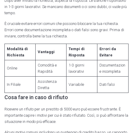
Dopo aver inviato la richiesta, aspetta la risposta. Le banche rispondono
in 1-3 giorni lavorativi. Se mancano documenti o ci sono dubbi, ci vuole più
tempo.
È cruciale evitare errori comuni che possono bloccare la tua richiesta.
Errori come documentazione incompleta o dati falsi sono gravi. Prima di
inviare, controlla bene la tua richiesta.
Modalità di
Tempi di
Errori da
Vantaggi
Richiesta
Risposta
Evitare
Comodità e
1-3 giorni
Documentazion
Online
Rapidità
lavorativi
e incompleta
Assistenza
In Filiale
Variabile
Dati falsi
Diretta
Cosa fare in caso di rifiuto
Ricevere un rifiuto per un prestito di 5000 euro può essere frustrante. È
importante capire i motivi per cui è stato rifiutato. Così, si può affrontare la
situazione in modo più efficace.
Alcuni motivi comuni includono un punteggio di credito basso, un rapporto