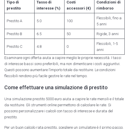
Tipo di
Tasso di
Costi
Condizioni di
prestito
interesse (%)
accessori (€)
rimborso
Flessibili, fino a
Prestito A
5.0
100
5 anni
Prestito B
6.5
50
Rigide, 3 anni
Flessibili, 1-5
Prestito C
4.8
0
anni
Esaminare ogni offerta aiuta a capire meglio le proprie necessità. I tassi
di interesse bassi sono preferibili, ma non dimenticare i costi aggiuntivi.
Questi possono aumentare l’importo totale da restituire. Le condizioni
flessibili rendono più facile gestire le rate nel tempo.
Come effettuare una simulazione di prestito
Una simulazione prestito 5000 euro aiuta a capire le rate mensili e il totale
da restituire. Gli strumenti online permettono di calcolare le rate. Si
possono personalizzare i calcoli con tasso di interesse e durata del
prestito.
Per un buon calcolo rata prestito, scegliere un simulatore è il primo passo.