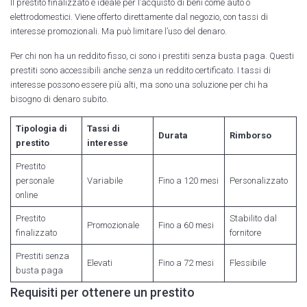
Il prestito finalizzato è ideale per l’acquisto di beni come auto o
elettrodomestici. Viene offerto direttamente dal negozio, con tassi di
interesse promozionali. Ma può limitare l’uso del denaro.
Per chi non ha un reddito fisso, ci sono i prestiti senza busta paga. Questi
prestiti sono accessibili anche senza un reddito certificato. I tassi di
interesse possono essere più alti, ma sono una soluzione per chi ha
bisogno di denaro subito.
Tipologia di
Tassi di
Durata
Rimborso
prestito
interesse
Prestito
personale
Variabile
Fino a 120 mesi
Personalizzato
online
Prestito
Stabilito dal
Promozionale
Fino a 60 mesi
finalizzato
fornitore
Prestiti senza
Elevati
Fino a 72 mesi
Flessibile
busta paga
Requisiti per ottenere un prestito