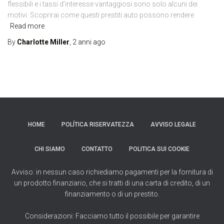
flessibili e i tassi d’interesse vantaggiosi sono solo alcuni dei
motivi. Scoprirai come questi prestiti auto possono rendere
Read more
By
Charlotte Miller
,
2 anni
ago
HOME
POLÍTICA RISERVATEZZA
AVVISO LEGALE
CHI SIAMO
CONTATTO
POLITICA SUI COOKIE
Avviso: in nessun caso richiediamo pagamenti per la fornitura di
un prodotto finanziario, che si tratti di una carta di credito, di un
finanziamento o di un prestito.
Considerazioni: Facciamo tutto il possibile per garantire