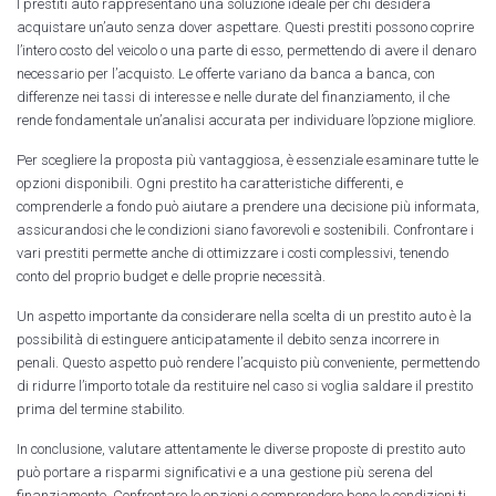
I prestiti auto rappresentano una soluzione ideale per chi desidera
acquistare un’auto senza dover aspettare. Questi prestiti possono coprire
l’intero costo del veicolo o una parte di esso, permettendo di avere il denaro
necessario per l’acquisto. Le offerte variano da banca a banca, con
differenze nei tassi di interesse e nelle durate del finanziamento, il che
rende fondamentale un’analisi accurata per individuare l’opzione migliore.
Per scegliere la proposta più vantaggiosa, è essenziale esaminare tutte le
opzioni disponibili. Ogni prestito ha caratteristiche differenti, e
comprenderle a fondo può aiutare a prendere una decisione più informata,
assicurandosi che le condizioni siano favorevoli e sostenibili. Confrontare i
vari prestiti permette anche di ottimizzare i costi complessivi, tenendo
conto del proprio budget e delle proprie necessità.
Un aspetto importante da considerare nella scelta di un prestito auto è la
possibilità di estinguere anticipatamente il debito senza incorrere in
penali. Questo aspetto può rendere l’acquisto più conveniente, permettendo
di ridurre l’importo totale da restituire nel caso si voglia saldare il prestito
prima del termine stabilito.
In conclusione, valutare attentamente le diverse proposte di prestito auto
può portare a risparmi significativi e a una gestione più serena del
finanziamento. Confrontare le opzioni e comprendere bene le condizioni ti