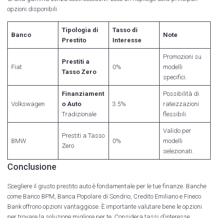
opzioni disponibili.
Tipologia di
Tasso di
Banco
Note
Prestito
Interesse
Promozioni su
Prestiti a
Fiat
0%
modelli
Tasso Zero
specifici.
Finanziament
Possibilità di
Volkswagen
o Auto
3.5%
rateizzazioni
Tradizionale
flessibili.
Valido per
Prestiti a Tasso
BMW
0%
modelli
Zero
selezionati.
Conclusione
Scegliere il giusto prestito auto è fondamentale per le tue finanze. Banche
come Banco BPM, Banca Popolare di Sondrio, Credito Emiliano e Fineco
Bank offrono opzioni vantaggiose. È importante valutare bene le opzioni
per trovare la soluzione migliore per te. Considera tassi d’interesse,