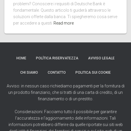
problemi? Conoscere i requisiti di Deutsche Bank è
fondamentale. Questo articolo ti guiderà attraverso le
soluzioni offerte dalla banca. Ti spiegheremo cosa serve
per accedere a questi
Read more
HOME
POLÍTICA RISERVATEZZA
AVVISO LEGALE
CHI SIAMO
CONTATTO
POLITICA SUI COOKIE
Avviso: in nessun caso richiediamo pagamenti per la fornitura di
un prodotto finanziario, che si tratti di una carta di credito, di un
finanziamento o di un prestito.
Considerazioni: Facciamo tutto il possibile per garantire
l’accuratezza e l’aggiornamento delle informazioni. Tali
informazioni potrebbero differire da quelle riportate sui siti web