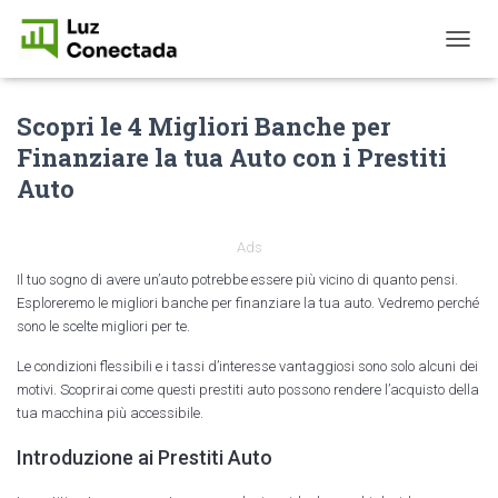
T
O
G
Scopri le 4 Migliori Banche per
G
L
Finanziare la tua Auto con i Prestiti
E
Auto
N
A
V
I
Ads
G
Il tuo sogno di avere un’auto potrebbe essere più vicino di quanto pensi.
A
Esploreremo le migliori banche per finanziare la tua auto. Vedremo perché
T
sono le scelte migliori per te.
I
O
Le condizioni flessibili e i tassi d’interesse vantaggiosi sono solo alcuni dei
N
motivi. Scoprirai come questi prestiti auto possono rendere l’acquisto della
tua macchina più accessibile.
Introduzione ai Prestiti Auto