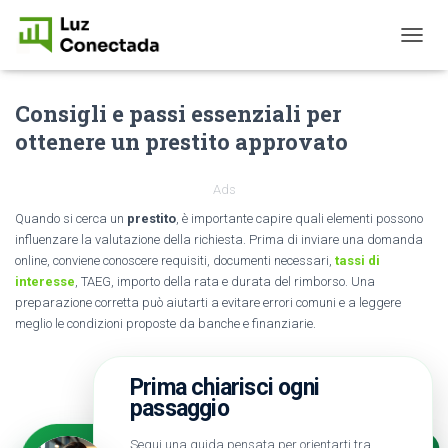
T
O
G
Consigli e passi essenziali per
G
L
ottenere un prestito approvato
E
N
A
Ads
V
Quando si cerca un
prestito
, è importante capire quali elementi possono
I
influenzare la valutazione della richiesta. Prima di inviare una domanda
G
A
online, conviene conoscere requisiti, documenti necessari,
tassi di
T
interesse
, TAEG, importo della rata e durata del rimborso. Una
I
preparazione corretta può aiutarti a evitare errori comuni e a leggere
O
meglio le condizioni proposte da banche e finanziarie.
N
Prima chiarisci ogni
passaggio
Segui una guida pensata per orientarti tra