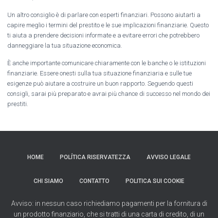
Un altro consiglio è di parlare con esperti finanziari. Possono aiutarti a
capire meglio i termini del prestito e le sue implicazioni finanziarie. Questo
ti aiuta a prendere decisioni informate e a evitare errori che potrebbero
danneggiare la tua situazione economica.
È anche importante comunicare chiaramente con le banche o le istituzioni
finanziarie. Essere onesti sulla tua situazione finanziaria e sulle tue
esigenze può aiutare a costruire un buon rapporto. Seguendo questi
consigli, sarai più preparato e avrai più chance di successo nel mondo dei
prestiti.
HOME
POLÍTICA RISERVATEZZA
AVVISO LEGALE
CHI SIAMO
CONTATTO
POLITICA SUI COOKIE
Avviso: in nessun caso richiediamo pagamenti per la fornitura di
un prodotto finanziario, che si tratti di una carta di credito, di un