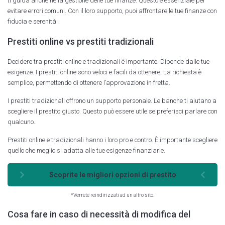
ti guida anche nella gestione delle tue finanze. Questo è essenziale per
evitare errori comuni. Con il loro supporto, puoi affrontare le tue finanze con
fiducia e serenità.
Prestiti online vs prestiti tradizionali
Decidere tra prestiti online e tradizionali è importante. Dipende dalle tue
esigenze. I prestiti online sono veloci e facili da ottenere. La richiesta è
semplice, permettendo di ottenere l’approvazione in fretta.
I prestiti tradizionali offrono un supporto personale. Le banche ti aiutano a
scegliere il prestito giusto. Questo può essere utile se preferisci parlare con
qualcuno.
Prestiti online e tradizionali hanno i loro pro e contro. È importante scegliere
quello che meglio si adatta alle tue esigenze finanziarie.
Scoprite le migliori opzioni di prestito
*Verrete reindirizzati ad un altro sito.
Cosa fare in caso di necessità di modifica del