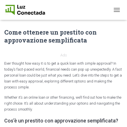
T
O
G
Come ottenere un prestito con
G
L
approvazione semplificata
E
N
A
Ads
V
I
Ever thought how easy it is to get a quick loan with simple approval? In
G
today’s fast-paced world, financial needs can pop up unexpectedly. A fast
A
personal loan could be just what you need. Let’s dive into the steps to get a
T
loan with easy approval, exploring different options and making the
I
process simple.
O
N
Whether it’s an online loan or other financing, we’ll find out how to make the
right choice. It’s all about understanding your options and navigating the
process smoothly.
Cos’è un prestito con approvazione semplificata?