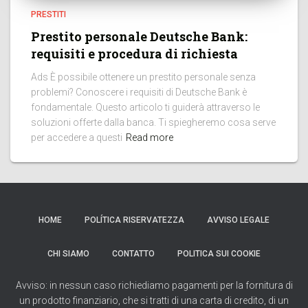
PRESTITI
Prestito personale Deutsche Bank:
requisiti e procedura di richiesta
Ads È possibile ottenere un prestito personale senza
problemi? Conoscere i requisiti di Deutsche Bank è
fondamentale. Questo articolo ti guiderà attraverso le
soluzioni offerte dalla banca. Ti spiegheremo cosa serve
per accedere a questi
Read more
HOME
POLÍTICA RISERVATEZZA
AVVISO LEGALE
CHI SIAMO
CONTATTO
POLITICA SUI COOKIE
Avviso: in nessun caso richiediamo pagamenti per la fornitura di
un prodotto finanziario, che si tratti di una carta di credito, di un