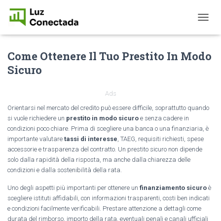
T
O
G
Come Ottenere Il Tuo Prestito In Modo
G
L
Sicuro
E
N
A
Ads
V
Orientarsi nel mercato del credito può essere difficile, soprattutto quando
I
si vuole richiedere un
prestito in modo sicuro
e senza cadere in
G
A
condizioni poco chiare. Prima di scegliere una banca o una finanziaria, è
T
importante valutare
tassi di interesse
, TAEG, requisiti richiesti, spese
I
accessorie e trasparenza del contratto. Un prestito sicuro non dipende
O
solo dalla rapidità della risposta, ma anche dalla chiarezza delle
N
condizioni e dalla sostenibilità della rata.
Uno degli aspetti più importanti per ottenere un
finanziamento sicuro
è
scegliere istituti affidabili, con informazioni trasparenti, costi ben indicati
e condizioni facilmente verificabili. Prestare attenzione a dettagli come
durata del rimborso, importo della rata, eventuali penali e canali ufficiali