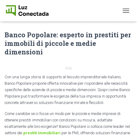
T
O
G
Banco Popolare: esperto in prestiti per
G
L
immobili di piccole e medie
E
dimensioni
N
A
V
I
Ads
G
Con una lunga storia di supporto al tessuto imprenditoriale italiano,
A
Banco Popolare propone offerta innovative per rispondere alle necessità
T
specifiche delle aziende di piccole e medie dimensioni. Scopri come Banco
I
Popolare può trasformare le esigenze della tua impresa in opportunità
O
concrete attraverso soluzioni finanziarie mirate e flessibili.
N
Come sarebbe se ci fosse un modo per le piccole e medie imprese di
ottenere prestiti immobiliari con condizioni su misura, adattate
esattamente alle loro esigenze? Banco Popolare si colloca come leader nel
settore dei
prestiti immobiliari
per le PMI, offrendo soluzioni finanziarie