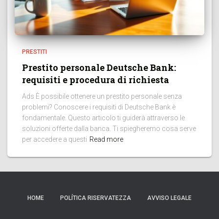
PRESTITI
Prestito personale Deutsche Bank:
requisiti e procedura di richiesta
Ads È possibile ottenere un prestito personale senza
problemi? Conoscere i requisiti di Deutsche Bank è
fondamentale. Questo articolo ti guiderà attraverso le
soluzioni offerte dalla banca. Ti spiegheremo cosa serve
per accedere a questi
Read more
HOME
POLÍTICA RISERVATEZZA
AVVISO LEGALE