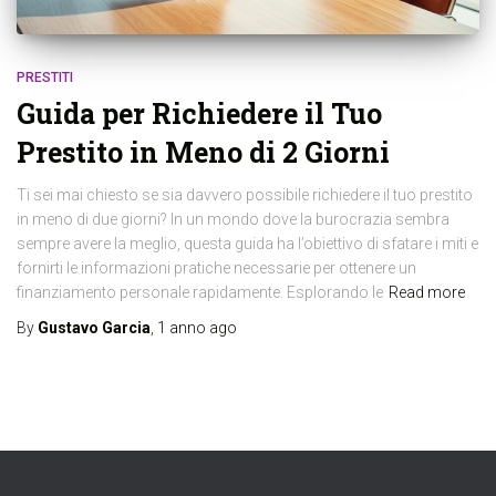
PRESTITI
Guida per Richiedere il Tuo
Prestito in Meno di 2 Giorni
Ti sei mai chiesto se sia davvero possibile richiedere il tuo prestito
in meno di due giorni? In un mondo dove la burocrazia sembra
sempre avere la meglio, questa guida ha l’obiettivo di sfatare i miti e
fornirti le informazioni pratiche necessarie per ottenere un
finanziamento personale rapidamente. Esplorando le
Read more
By
Gustavo Garcia
,
1 anno
ago