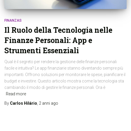
FINANZAS
Il Ruolo della Tecnologia nelle
Finanze Personali: App e
Strumenti Essenziali
Qual è il segreto per rendere la gestione delle finanze personali
facile e intuitiva? Le app finanziarie stanno diventando sempre più
importanti. Offrono soluzioni per monitorare le spese, pianificare il
budget e investire. Questo articolo mostra come la tecnologia sta
cambiando il modo di gestire le finanze personali. Ora è
Read more
By
Carlos Hilário
,
2 anni
ago