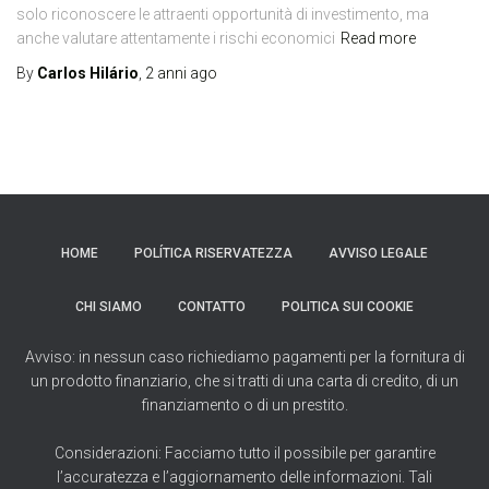
solo riconoscere le attraenti opportunità di investimento, ma
anche valutare attentamente i rischi economici
Read more
By
Carlos Hilário
,
2 anni
ago
HOME
POLÍTICA RISERVATEZZA
AVVISO LEGALE
CHI SIAMO
CONTATTO
POLITICA SUI COOKIE
Avviso: in nessun caso richiediamo pagamenti per la fornitura di
un prodotto finanziario, che si tratti di una carta di credito, di un
finanziamento o di un prestito.
Considerazioni: Facciamo tutto il possibile per garantire
l’accuratezza e l’aggiornamento delle informazioni. Tali