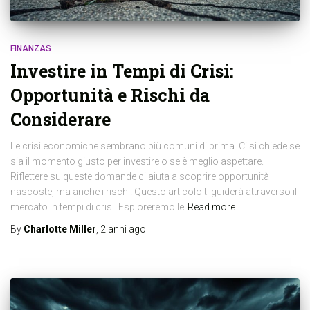
FINANZAS
Investire in Tempi di Crisi:
Opportunità e Rischi da
Considerare
Le crisi economiche sembrano più comuni di prima. Ci si chiede se
sia il momento giusto per investire o se è meglio aspettare.
Riflettere su queste domande ci aiuta a scoprire opportunità
nascoste, ma anche i rischi. Questo articolo ti guiderà attraverso il
mercato in tempi di crisi. Esploreremo le
Read more
By
Charlotte Miller
,
2 anni
ago