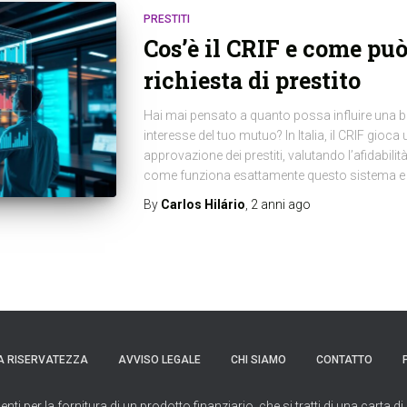
PRESTITI
Cos’è il CRIF e come può
richiesta di prestito
Hai mai pensato a quanto possa influire una bu
interesse del tuo mutuo? In Italia, il CRIF gio
approvazione dei prestiti, valutando l’afidabilità
come funziona esattamente questo sistema e p
By
Carlos Hilário
,
2 anni
ago
A RISERVATEZZA
AVVISO LEGALE
CHI SIAMO
CONTATTO
per la fornitura di un prodotto finanziario, che si tratti di una carta di 