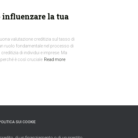
 influenzare la tua
ona valutazione creditizia sul tasso di
ca un ruolo fondamentale nel processo di
 creditizia di individui e imprese. Ma
erché è così cruciale
Read more
POLITICA SUI COOKIE
credito, di un finanziamento o di un prestito.