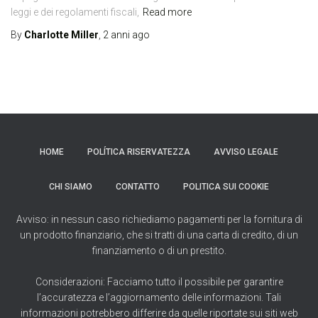
leggi e dei regolamenti fiscali,
Read more
By
Charlotte Miller
,
2 anni
ago
HOME
POLÍTICA RISERVATEZZA
AVVISO LEGALE
CHI SIAMO
CONTATTO
POLITICA SUI COOKIE
Avviso: in nessun caso richiediamo pagamenti per la fornitura di
un prodotto finanziario, che si tratti di una carta di credito, di un
finanziamento o di un prestito.
Considerazioni: Facciamo tutto il possibile per garantire
l’accuratezza e l’aggiornamento delle informazioni. Tali
informazioni potrebbero differire da quelle riportate sui siti web