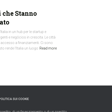
pi che Stanno
ato
talia in un hub per le startup e
enti e negócios in crescita. Le città
 accesso a finanziamenti. Ci sono
to rende l’Italia un luogo
Read more
POLITICA SUI COOKIE
credito, di un finanziamento o di un prestito.