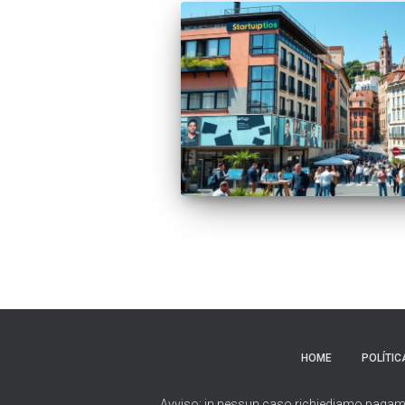
HOME
POLÍTIC
Avviso: in nessun caso richiediamo pagamenti 