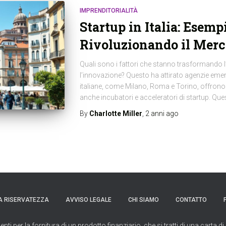
IMPRENDITORIALITÀ
Startup in Italia: Esem
Rivoluzionando il Merc
Quali sono i fattori che stanno trasformando l’I
l’innovazione? Questo ha attirato agenzie emerg
italiane, come Milano, Roma e Torino, offrono
anche incubatori e acceleratori di startup. Ques
By
Charlotte Miller
,
2 anni
ago
A RISERVATEZZA
AVVISO LEGALE
CHI SIAMO
CONTATTO
per la fornitura di un prodotto finanziario, che si tratti di una carta di 