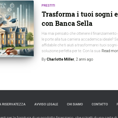
PRESTITI
Trasforma i tuoi sogni e
con Banca Sella
Hai mai pensato che ottenere il finanziamento 
le porte alla tua carriera accademica ideale? S
affidabile che ti aiuti a trasformare i tuoi sogni 
soluzione perfetta per te. Con la sua
Read mor
By
Charlotte Miller
,
2 anni
ago
A RISERVATEZZA
AVVISO LEGALE
CHI SIAMO
CONTATTO
per la fornitura di un prodotto finanziario, che si tratti di una carta di 