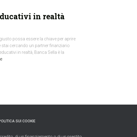
ducativi in realtà
giusto possa essere la chiave per aprire
e stai cercando un partner finanziario
educativi in realtà, Banca Sella è la
e
POLITICA SUI COOKIE
credito, di un finanziamento o di un prestito.