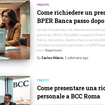
PRESTITI
Come richiedere un pres
BPER Banca passo dopo
Avresti mai pensato che ottenere un prestito pe
personali offrono flessibilità e supporto fin
Banca, il processo diventa chiaro e accessibi
richiedere un prestito personale con BPER Ban
bene
Read more
By
Carlos Hilário
,
2 settimane
ago
PRESTITI
Come presentare una ric
personale a BCC Roma