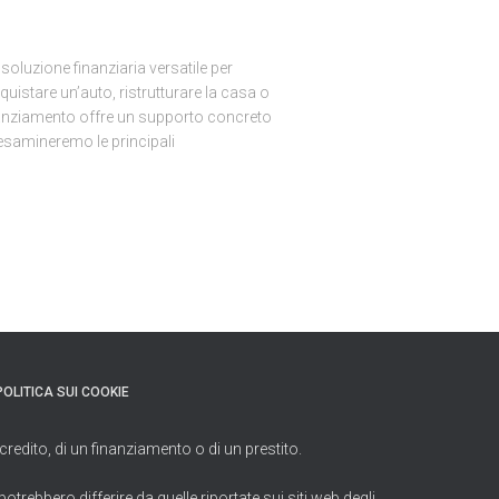
soluzione finanziaria versatile per
cquistare un’auto, ristrutturare la casa o
finanziamento offre un supporto concreto
o esamineremo le principali
POLITICA SUI COOKIE
credito, di un finanziamento o di un prestito.
trebbero differire da quelle riportate sui siti web degli