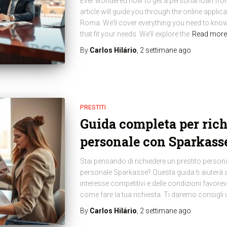
Ever wondered how to get a personal loan fro
article will guide you through the online appli
Roma. We’ll cover everything you need to kno
that fit your needs. We’ll explore the
Read more
By
Carlos Hilário
,
2 settimane
ago
PRESTITI
Guida completa per rich
personale con Sparkass
Stai pensando di richiedere un prestito persona
personale Sparkasse? Questa guida ti aiuterà a 
interesse competitivi e delle condizioni favore
come fare la tua richiesta. Ti daremo consigli u
By
Carlos Hilário
,
2 settimane
ago