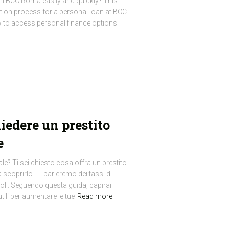
m BCC Roma easily and quickly? This
cation process for a personal loan at BCC
w to access personal finance options
iedere un prestito
e
le? Ti sei chiesto cosa offra un prestito
scoprirlo. Ti parleremo dei tassi di
voli. Seguendo questa guida, capirai
tili per aumentare le tue
Read more