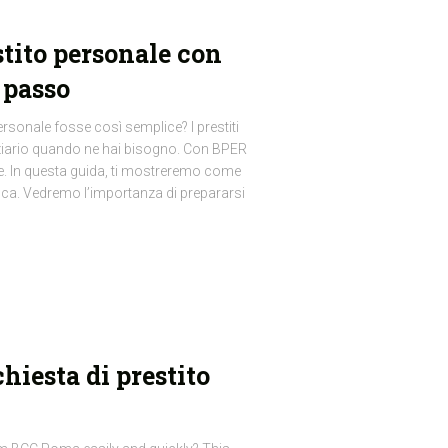
tito personale con
 passo
rsonale fosse così semplice? I prestiti
anziario quando ne hai bisogno. Con BPER
le. In questa guida, ti mostreremo come
ca. Vedremo l’importanza di prepararsi
hiesta di prestito