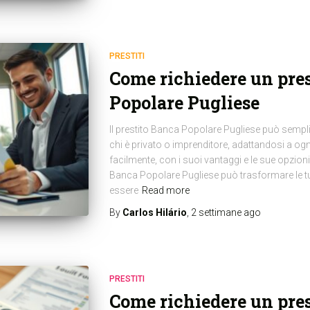
PRESTITI
Come richiedere un pre
Popolare Pugliese
Il prestito Banca Popolare Pugliese può semplif
chi è privato o imprenditore, adattandosi a o
facilmente, con i suoi vantaggi e le sue opzioni
Banca Popolare Pugliese può trasformare le tu
essere
Read more
By
Carlos Hilário
,
2 settimane
ago
PRESTITI
Come richiedere un prest