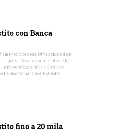
stito con Banca
icare molto le cose. Offre soluzioni per
gni esigenza. Vediamo come richiederlo
. La personalizzazione del prestito di
e necessità finanziarie. Potrebbe
ito fino a 20 mila