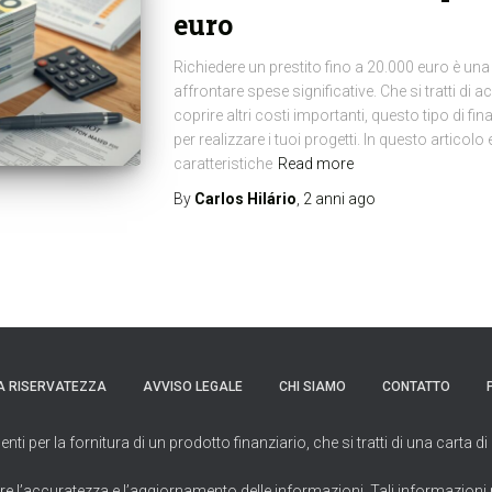
euro
Richiedere un prestito fino a 20.000 euro è una 
affrontare spese significative. Che si tratti di a
coprire altri costi importanti, questo tipo di 
per realizzare i tuoi progetti. In questo articol
caratteristiche
Read more
By
Carlos Hilário
,
2 anni
ago
A RISERVATEZZA
AVVISO LEGALE
CHI SIAMO
CONTATTO
per la fornitura di un prodotto finanziario, che si tratti di una carta di 
e l’accuratezza e l’aggiornamento delle informazioni. Tali informazioni po