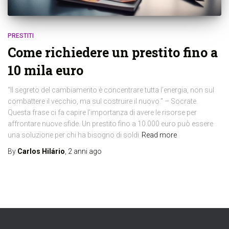
PRESTITI
Come richiedere un prestito fino a
10 mila euro
“Il segreto del cambiamento è concentrare tutta l’energia, non sul
combattere il vecchio, ma sul costruire il nuovo.” – Socrate.
Questa frase ci fa capire l’importanza di avere le risorse per
affrontare nuove sfide. Un prestito fino a 10.000 euro può essere
una soluzione per chi ha bisogno di soldi
Read more
By
Carlos Hilário
,
2 anni
ago