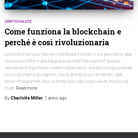
CRIPTOVALUTE
Come funziona la blockchain e
perché è così rivoluzionaria
La blockchain può davvero cambiare il modo in cui pensiamo alla
sicurezza online e alla trasparenza nelle transazioni? Questa
domanda è importante mentre esploriamo una tecnologia potente.
La blockchain è un registro che si distribuisce, rendendo i dati
sicuri e trasparenti. Non si limita solo alle criptovalute, ma tocca
molti
Read more
By
Charlotte Miller
,
1 anno
ago