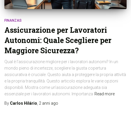
FINANZAS
Assicurazione per Lavoratori
Autonomi: Quale Scegliere per
Maggiore Sicurezza?
Qual è l’assicurazione migliore per i lavoratori autonomi? In un
mondo pieno di incertezze, scegliere la giusta copertura
assicurativa è cruciale. Questo aiuta a proteggere la propria attività
e la propria tranquillità. Questo articolo esplora le varie opzioni
disponibili. Mostra come un’assicurazione adeguata sia
essenziale per i lavoratori autonomi. Importanza
Read more
By
Carlos Hilário
,
2 anni
ago