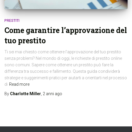
PRESTITI
Come garantire l’approvazione del
tuo prestito
Ti sei mai chiesto come ottenere l’approvazione del tuo prestito
senza problemi? Nel mondo di oggi, le richieste di prestito online
sono comuni. Sapere come ottenere un prestito può fare la
differenza tra successo e fallimento. Questa guida condividerà
strategie e suggerimenti pratici per aiutarti a orientarti nel processo
di
Read more
By
Charlotte Miller
,
2 anni
ago