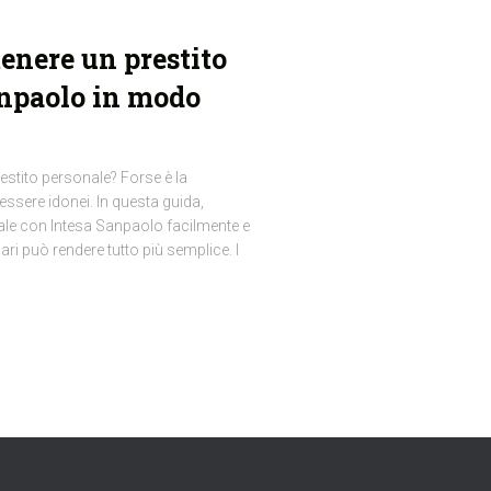
tenere un prestito
anpaolo in modo
estito personale? Forse è la
essere idonei. In questa guida,
le con Intesa Sanpaolo facilmente e
ri può rendere tutto più semplice. I