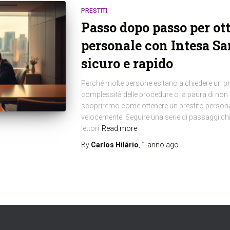
PRESTITI
Passo dopo passo per ot
personale con Intesa S
sicuro e rapido
Perché molte persone esitano a chiedere un pr
complessità delle procedure o la paura di non 
scopriremo come ottenere un prestito persona
velocemente. Seguire una serie di passaggi chia
lettori
Read more
By
Carlos Hilário
,
1 anno
ago