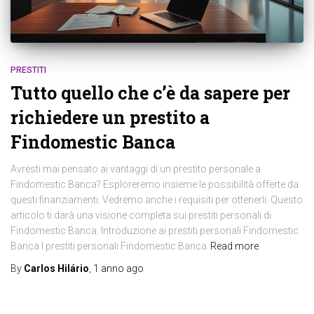
PRESTITI
Tutto quello che c’è da sapere per
richiedere un prestito a
Findomestic Banca
Avresti mai pensato ai vantaggi di un prestito personale a
Findomestic Banca? Esploreremo insieme le possibilità offerte da
questi finanziamenti. Vedremo anche i requisiti per ottenerli. Questo
articolo ti darà una visione completa sui prestiti personali di
Findomestic Banca. Introduzione ai prestiti personali Findomestic
Banca I prestiti personali Findomestic Banca
Read more
By
Carlos Hilário
,
1 anno
ago