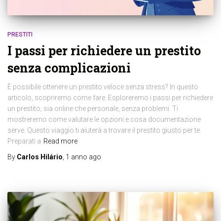
PRESTITI
I passi per richiedere un prestito
senza complicazioni
È possibile ottenere un prestito veloce senza stress? In questo
articolo, scopriremo come fare. Esploreremo i passi per richiedere
un prestito, sia online che personale, senza problemi. Ti
mostreremo come valutare le opzioni e cosa documentazione
serve. Questo viaggio ti aiuterà a trovare il prestito giusto per te.
Preparati a
Read more
By
Carlos Hilário
,
1 anno
ago