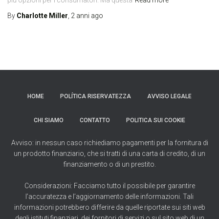
By
Charlotte Miller
,
2 anni
ago
HOME
POLÍTICA RISERVATEZZA
AVVISO LEGALE
CHI SIAMO
CONTATTO
POLITICA SUI COOKIE
Avviso: in nessun caso richiediamo pagamenti per la fornitura di
un prodotto finanziario, che si tratti di una carta di credito, di un
finanziamento o di un prestito.
Considerazioni: Facciamo tutto il possibile per garantire
l’accuratezza e l’aggiornamento delle informazioni. Tali
informazioni potrebbero differire da quelle riportate sui siti web
degli istituti finanziari, dei fornitori di servizi o sul sito web di un