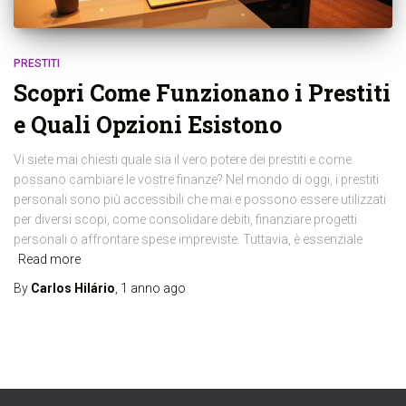
PRESTITI
Scopri Come Funzionano i Prestiti
e Quali Opzioni Esistono
Vi siete mai chiesti quale sia il vero potere dei prestiti e come
possano cambiare le vostre finanze? Nel mondo di oggi, i prestiti
personali sono più accessibili che mai e possono essere utilizzati
per diversi scopi, come consolidare debiti, finanziare progetti
personali o affrontare spese impreviste. Tuttavia, è essenziale
Read more
By
Carlos Hilário
,
1 anno
ago