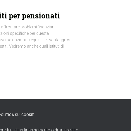
ti per pensionati
affrontare problemi finanziari
luzioni specifiche per questa
rse opzioni, i requisiti e i vantaggi. Vi
iti. Vedremo anche quali istituti di
POLITICA SUI COOKIE
credito, di un finanziamento o di un prestito.