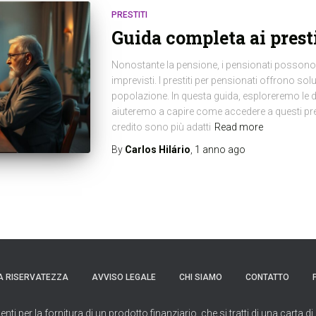
PRESTITI
Guida completa ai presti
Nonostante la pensione, i pensionati possono 
imprevisti. I prestiti per pensionati offrono so
popolazione. In questa guida, esploreremo le dive
aiuteremo a capire come accedere a questi prest
credito sono più adatti
Read more
By
Carlos Hilário
,
1 anno
ago
A RISERVATEZZA
AVVISO LEGALE
CHI SIAMO
CONTATTO
per la fornitura di un prodotto finanziario, che si tratti di una carta di 