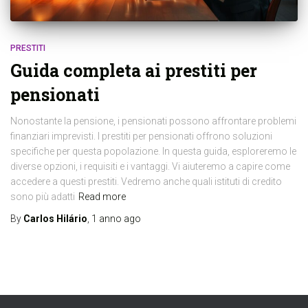
PRESTITI
Guida completa ai prestiti per
pensionati
Nonostante la pensione, i pensionati possono affrontare problemi
finanziari imprevisti. I prestiti per pensionati offrono soluzioni
specifiche per questa popolazione. In questa guida, esploreremo le
diverse opzioni, i requisiti e i vantaggi. Vi aiuteremo a capire come
accedere a questi prestiti. Vedremo anche quali istituti di credito
sono più adatti
Read more
By
Carlos Hilário
,
1 anno
ago