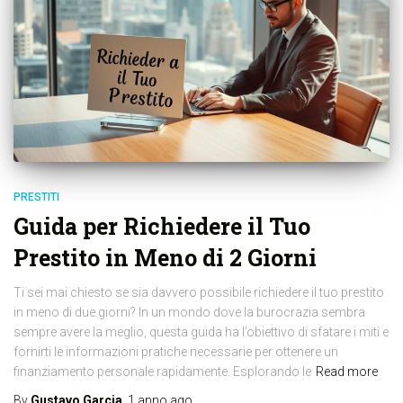
PRESTITI
Guida per Richiedere il Tuo
Prestito in Meno di 2 Giorni
Ti sei mai chiesto se sia davvero possibile richiedere il tuo prestito
in meno di due giorni? In un mondo dove la burocrazia sembra
sempre avere la meglio, questa guida ha l’obiettivo di sfatare i miti e
fornirti le informazioni pratiche necessarie per ottenere un
finanziamento personale rapidamente. Esplorando le
Read more
By
Gustavo Garcia
,
1 anno
ago