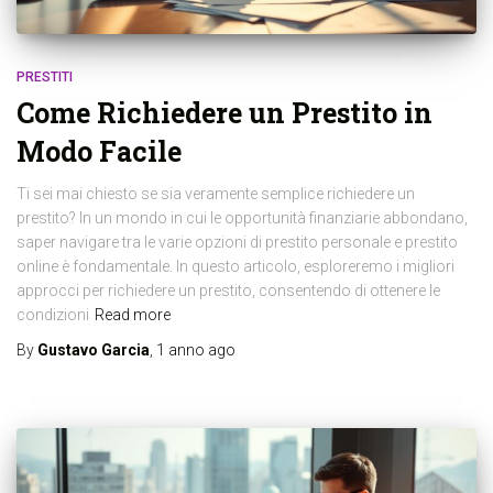
PRESTITI
Come Richiedere un Prestito in
Modo Facile
Ti sei mai chiesto se sia veramente semplice richiedere un
prestito? In un mondo in cui le opportunità finanziarie abbondano,
saper navigare tra le varie opzioni di prestito personale e prestito
online è fondamentale. In questo articolo, esploreremo i migliori
approcci per richiedere un prestito, consentendo di ottenere le
condizioni
Read more
By
Gustavo Garcia
,
1 anno
ago