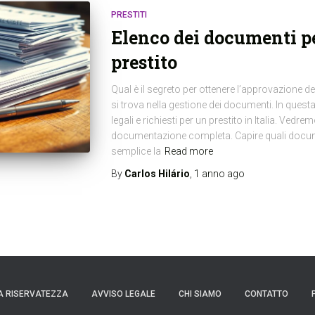
PRESTITI
Elenco dei documenti pe
prestito
Qual è il segreto per ottenere l’approvazione de
si trova nella gestione dei documenti. In ques
legali e richiesti per un prestito in Italia. Vedr
documentazione completa. Capire quali docum
semplice la
Read more
By
Carlos Hilário
,
1 anno
ago
A RISERVATEZZA
AVVISO LEGALE
CHI SIAMO
CONTATTO