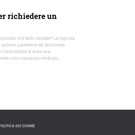
r richiedere un
l prestito che tanto desideri? La risposta
ta sezione, parleremo dei documenti
emo l’importanza di avere una
enti sono necessari rende più
POLITICA SUI COOKIE