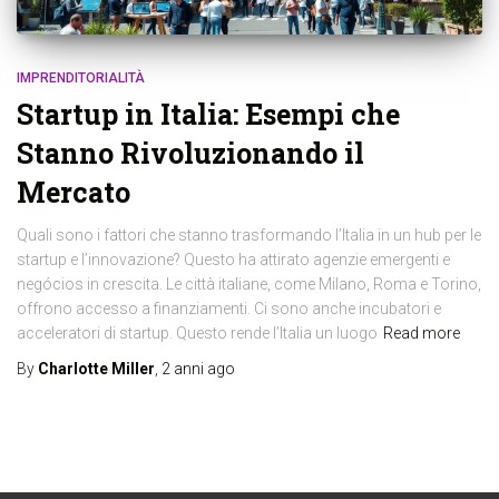
IMPRENDITORIALITÀ
Startup in Italia: Esempi che
Stanno Rivoluzionando il
Mercato
Quali sono i fattori che stanno trasformando l’Italia in un hub per le
startup e l’innovazione? Questo ha attirato agenzie emergenti e
negócios in crescita. Le città italiane, come Milano, Roma e Torino,
offrono accesso a finanziamenti. Ci sono anche incubatori e
acceleratori di startup. Questo rende l’Italia un luogo
Read more
By
Charlotte Miller
,
2 anni
ago