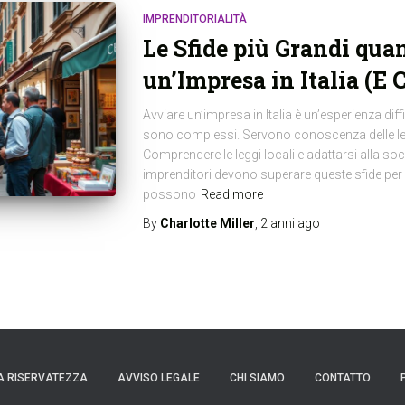
IMPRENDITORIALITÀ
Le Sfide più Grandi qua
un’Impresa in Italia (E
Avviare un’impresa in Italia è un’esperienza diffi
sono complessi. Servono conoscenza delle leg
Comprendere le leggi locali e adattarsi alla soc
imprenditori devono superare queste sfide p
possono
Read more
By
Charlotte Miller
,
2 anni
ago
A RISERVATEZZA
AVVISO LEGALE
CHI SIAMO
CONTATTO