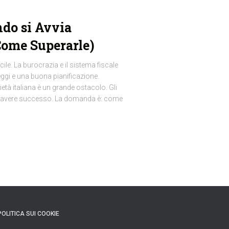
ndo si Avvia
 Come Superarle)
cile. La burocrazia e il sistema fiscale
gi e una buona pianificazione.
ietà italiana è un grande ostacolo. Gli
er avere successo. La domanda è: come
POLITICA SUI COOKIE